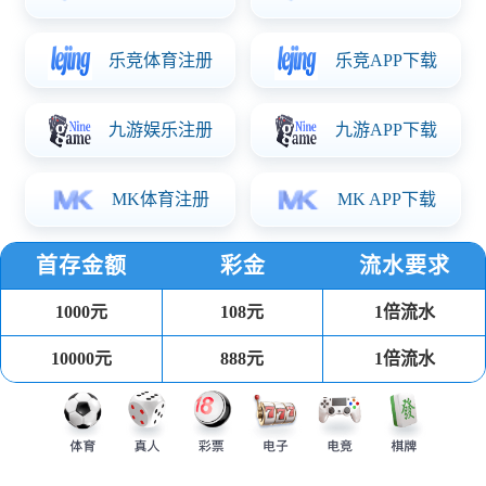
终端互动体验。平台以稳定技术架构和合规体系赢得市场认
可，深受米兰平台用户喜爱。
技术驱动，性能优先
平台采用自研系统架构，持续优化加载速度与数据传
输流程，通过部署全球 CDN 加速节点，实现不同地
区高速访问与高并发下的稳定运行，全面提升用户操
作流畅度。
以信任构建口碑