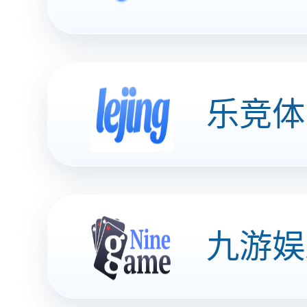
#1
#2
陈盈骏生涯助攻数突破2000
莱巴金娜
次，作为台
10，草地
2026-07-31
推荐
2026-07
推荐网站
星空在线平台
开云体育
爱游戏官方网站
华体会·体育