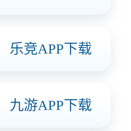
4
梅西五大联赛进球496球纪
录，2027年
2026-07-24
推荐
米兰平台
米兰平台-米兰官方网站(中国) ✅eson推荐✅「2026好运