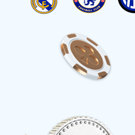
塔图姆单赛季
在波士顿凯尔特人队辉
至上的黄金时代。如今
图姆与杰伦·布朗组成