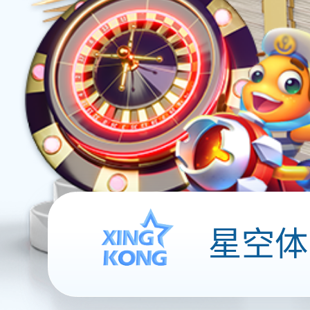
塔图姆的蜕
塔图姆本赛季的爆发并
仅是一串冰冷的数字，
跳投愈发稳健，三分线
签。更重要的是，塔图
供了最可靠的解法。
“双探花组合