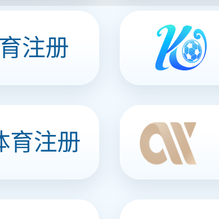
离不开布朗的默契支撑。布朗本赛季同样打出了全明星级别的表
完美弥补了塔图姆持球时的战术空隙。与拉塞尔时代不同，现代
兼容性恰恰体现在：当塔图姆遭遇包夹时，布朗能利用错位惩罚
力又能为队友拉开空间。这种“既各自为战又相互成就”的特质，
影子。不过，要复制拉塞尔的传奇，他们还需解决防守端的轮换
尔当年的防守体系是史诗级的。
挑战：环境与时代的差异
组合”与拉塞尔时代直接对比并不公平。拉塞尔身处一个中锋统
A更推崇速度与三分。绿军的“双探花”虽然得分爆炸力惊人，但
框能力的短板仍可能成为致命伤。此外，拉塞尔身边有哈夫利切
配角阵容虽有霍福德、怀特等悍将，但整体深度与当年“八连冠
传奇”，或许更应理解为一种精神传承——在塔图姆单赛季得分200
这个时代的方式，在绿军荣誉簿上写下自己的篇章。