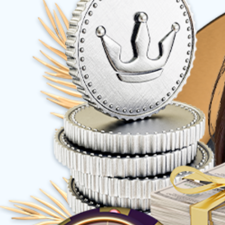
这对组合能否复制拉