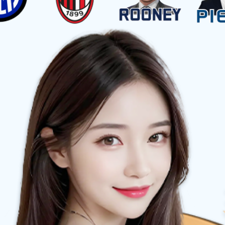
得分2000+，绿军双探花组合能否复
2026-06-05 19:42
66 次阅读
首页
/
体育动态
煌的队史中，传奇球星比尔·拉塞尔曾带领球队铸就八连冠的伟
，随着杰森·塔图姆在本赛季达成单赛季得分2000+的里程碑，
的“双探花组合”正以惊人的火力席卷联盟。人们不禁追问：在数