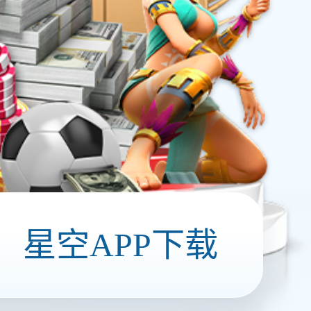
赛季得分2000+不
就的球员。他的中距离
脱了“只会投射”的标
合”在季后赛的硬仗中提