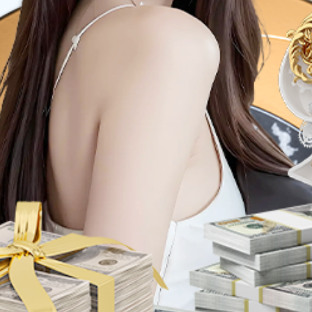
塞尔时代的传奇？